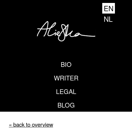
EN
NL
BIO
WRITER
LEGAL
BLOG
« back to overview